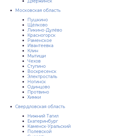
Дзержинск
Московская область
Пушкино
Щёлково
Ликино-Дулёво
Красногорск
Раменское
Ивантеевка
Клин
Мытищи
Чехов
Ступино
Воскресенск
Электросталь
Ногинск
Одинцово
Протвино
Химки
Свердловская область
Нижний Тагил
Екатеринбург
Каменск-Уральский
Полевской