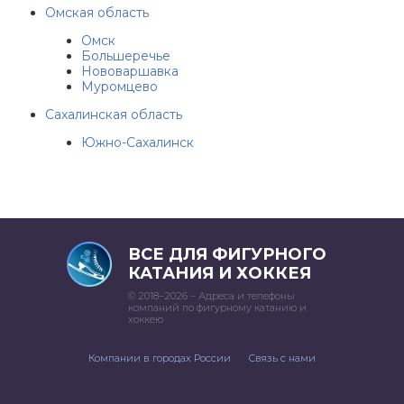
Омская область
Омск
Большеречье
Нововаршавка
Муромцево
Сахалинская область
Южно-Сахалинск
ВСЕ ДЛЯ ФИГУРНОГО
КАТАНИЯ И ХОККЕЯ
© 2018–2026 – Адреса и телефоны
компаний по фигурному катанию и
хоккею
Компании в городах России
Связь с нами