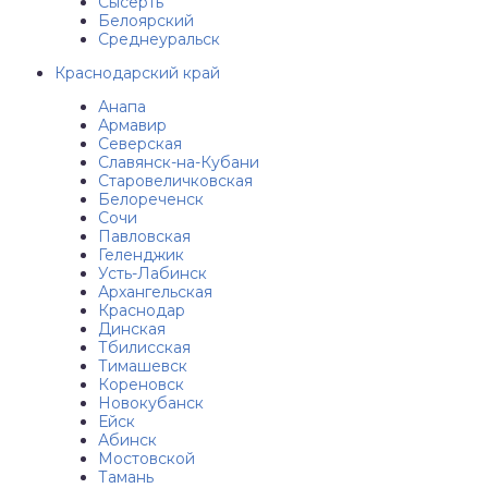
Сысерть
Белоярский
Среднеуральск
Краснодарский край
Анапа
Армавир
Северская
Славянск-на-Кубани
Старовеличковская
Белореченск
Сочи
Павловская
Геленджик
Усть-Лабинск
Архангельская
Краснодар
Динская
Тбилисская
Тимашевск
Кореновск
Новокубанск
Ейск
Абинск
Мостовской
Тамань