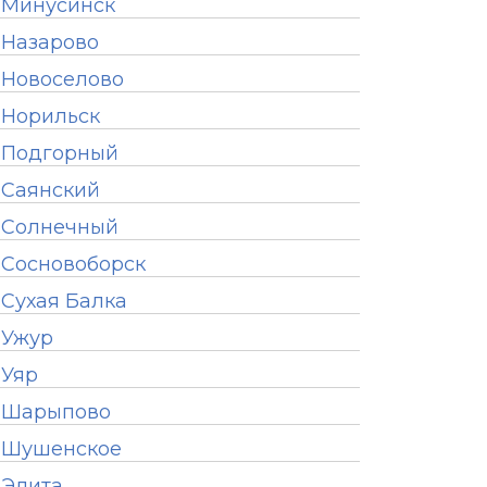
Минусинск
Назарово
Новоселово
Норильск
Подгорный
Саянский
Солнечный
Сосновоборск
Сухая Балка
Ужур
Уяр
Шарыпово
Шушенское
Элита