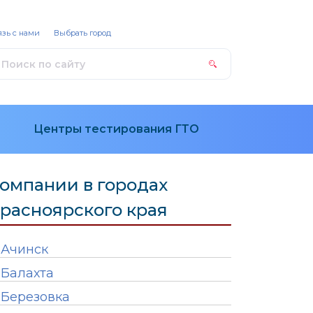
зь с нами
Выбрать город
Центры тестирования ГТО
омпании в городах
расноярского края
Ачинск
Балахта
Березовка