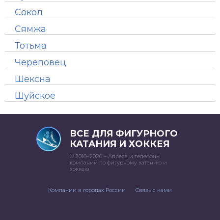
Сокол
Сямжа
Тотьма
Череповец
Шексна
Шуйское
ВСЕ ДЛЯ ФИГУРНОГО
КАТАНИЯ И ХОККЕЯ
© 2018–2026 – Адреса и телефоны
компаний по фигурному катанию и
хоккею
Компании в городах России
Связь с нами