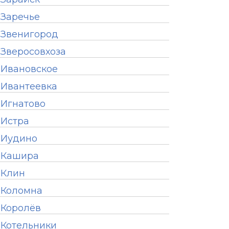
Заречье
Звенигород
Зверосовхоза
Ивановское
Ивантеевка
Игнатово
Истра
Иудино
Кашира
Клин
Коломна
Королёв
Котельники