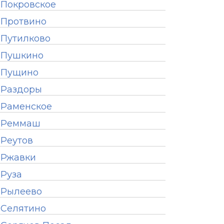
Покровское
Протвино
Путилково
Пушкино
Пущино
Раздоры
Раменское
Реммаш
Реутов
Ржавки
Руза
Рылеево
Селятино