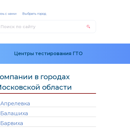
зь с нами
Выбрать город
Центры тестирования ГТО
омпании в городах
осковской области
Апрелевка
Балашиха
Барвиха