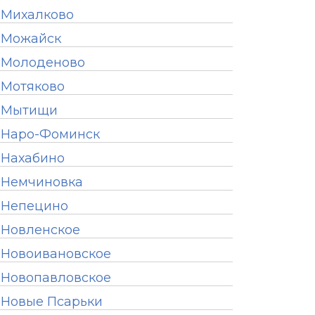
Михалково
Можайск
Молоденово
Мотяково
Мытищи
Наро-Фоминск
Нахабино
Немчиновка
Непецино
Новленское
Новоивановское
Новопавловское
Новые Псарьки