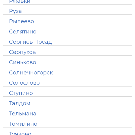
Ржавки
Руза
Рылеево
Селятино
Сергиев Посад
Серпухов
Синьково
Солнечногорск
Солослово
Ступино
Талдом
Тельмана
Томилино
Тучково