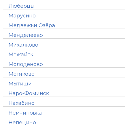
Люберцы
Марусино
Медвежьи Озёра
Менделеево
Михалково
Можайск
Молоденово
Мотяково
Мытищи
Наро-Фоминск
Нахабино
Немчиновка
Непецино