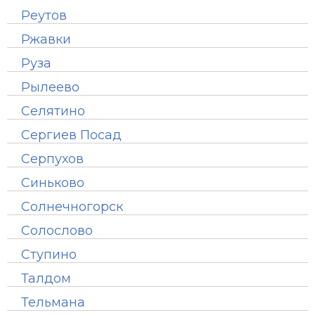
Реутов
Ржавки
Руза
Рылеево
Селятино
Сергиев Посад
Серпухов
Синьково
Солнечногорск
Солослово
Ступино
Талдом
Тельмана