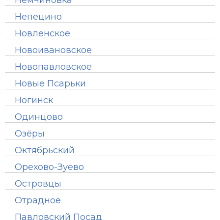
Немчиновка
Непецино
Новленское
Новоивановское
Новопавловское
Новые Псарьки
Ногинск
Одинцово
Озёры
Октябрьский
Орехово-Зуево
Островцы
Отрадное
Павловский Посад