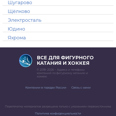
Шугарово
Щёлково
Электросталь
Юдино
Яхрома
ВСЕ ДЛЯ ФИГУРНОГО
КАТАНИЯ И ХОККЕЯ
© 2018–2026 – Адреса и телефоны
компаний по фигурному катанию и
хоккею
Компании в городах России
Связь с нами
Перепечатка материалов разрешена только с указанием первоисточника
Политика конфиденциальности