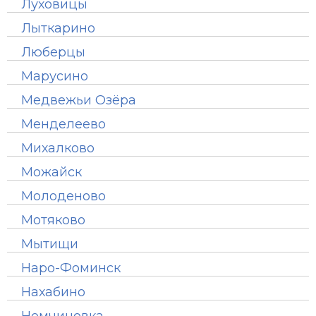
Луховицы
Лыткарино
Люберцы
Марусино
Медвежьи Озёра
Менделеево
Михалково
Можайск
Молоденово
Мотяково
Мытищи
Наро-Фоминск
Нахабино